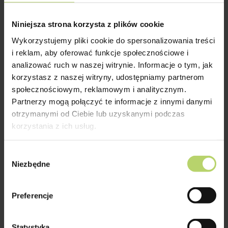
Choć tworzywa sztuczne są niezastąpione
Niniejsza strona korzysta z plików cookie
w niemal każdej dziedzinie życia, to nie
Wykorzystujemy pliki cookie do spersonalizowania treści
sposób pominąć również ich negatywnego
i reklam, aby oferować funkcje społecznościowe i
wpływu na planetę. Zanieczyszczenie
analizować ruch w naszej witrynie. Informacje o tym, jak
korzystasz z naszej witryny, udostępniamy partnerom
środowiska plastikami to jeden z
społecznościowym, reklamowym i analitycznym.
najbardziej palących problemów XXI
Partnerzy mogą połączyć te informacje z innymi danymi
wieku, z którym obecnie mierzą się rządy
otrzymanymi od Ciebie lub uzyskanymi podczas
korzystania z ich usług.
państw i organizacje międzynarodowe.
Zarówno troska o wspólne dobro, jak i
Wybór
surowe regulacje i przepisy środowiskowe
Niezbędne
zgody
zobowiązują konsumentów i firmy do
poszukiwania nowych i przyjaznych dla
Preferencje
ekosystemu rozwiązań. Jednym z nich
jest
recykling
, czyli ponowne
Statystyka