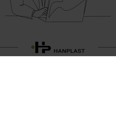
Hanplast Sp z o.o.
ul. Wł. Paciorkiewicza 3
85-862 Bydgoszcz
NIP: 554-10-00-095
Hanplast to ludzie, pomysły oraz idee, które tworzą
naturalną energię do współdziałania. Dzięki naszej
odwadze i przebojowości inspirujemy oraz zaspokajamy
potrzeby największych firm świata , dla których jesteśmy