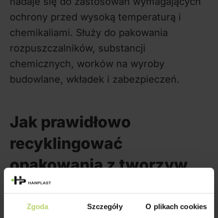
nadaje się do zastosowań wymagających
ochrony przed wysoką temperaturą i
chemikaliami. Służy do pakowania
rozpuszczalników, substancji
chemicznych, worków na wyroby
budowlane, wkładek i zabezpieczeń.
Jak prawidłowo
recyklingować
opakowania z tworzyw
sztucznych?
Zgoda
Szczegóły
O plikach cookies