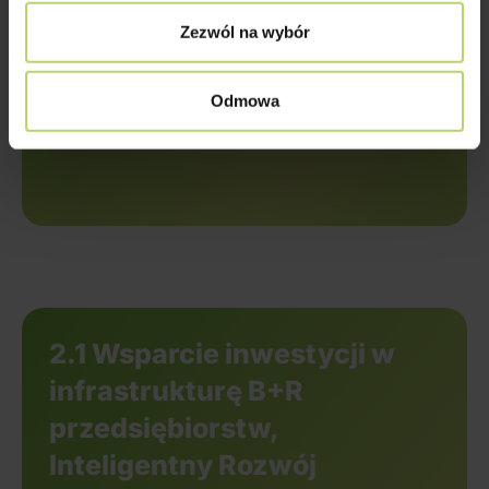
Zezwól na wybór
Odmowa
2.1 Wsparcie inwestycji w
infrastrukturę B+R
przedsiębiorstw,
Inteligentny Rozwój