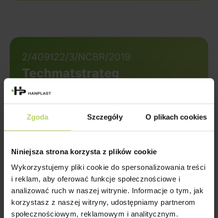
2/409122/3/NCBR/2019
Techmatstrateg
Spółka Hanplast z początkiem
lutego 2020 r. rozpoczęła
realizację prac w projekcie pt.
Zgoda
Szczegóły
O plikach cookies
„Opracowanie technologii
wytwarzania materiałów
Niniejsza strona korzysta z plików cookie
Wykorzystujemy pliki cookie do spersonalizowania treści
i reklam, aby oferować funkcje społecznościowe i
analizować ruch w naszej witrynie. Informacje o tym, jak
korzystasz z naszej witryny, udostępniamy partnerom
społecznościowym, reklamowym i analitycznym.