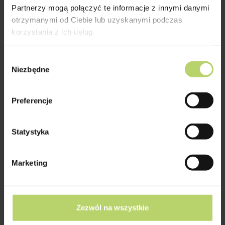
Partnerzy mogą połączyć te informacje z innymi danymi
otrzymanymi od Ciebie lub uzyskanymi podczas
korzystania z ich usług.
Wybór
Niezbędne
zgody
Preferencje
4.1.4
Narodowe Centrum Badań i
Statystyka
Rozwoju
Celem projektu jest opracowanie
Marketing
konstrukcji i technologii wytwarzania
krzemowych ogniw hybrydowych H-
PERC o podwyższonej efektywności
Zezwól na wszystkie
fotokonwersji z uwzględnieniem
zachowania kompatybilności