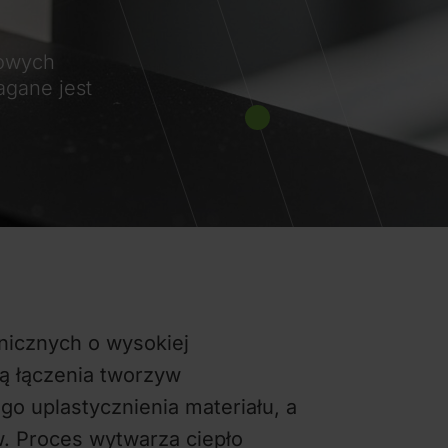
kowych
agane jest
nicznych o wysokiej
dą łączenia tworzyw
o uplastycznienia materiału, a
. Proces wytwarza ciepło