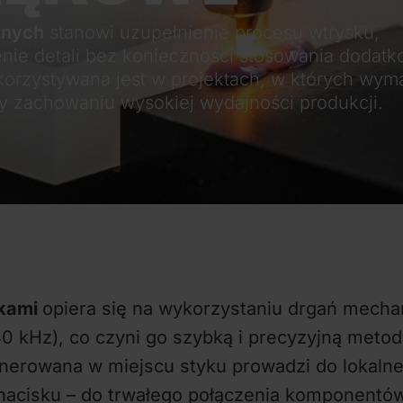
znych
stanowi uzupełnienie procesu wtrysku,
enie detali bez konieczności stosowania dodat
orzystywana jest w projektach, w których wym
y zachowaniu wysokiej wydajności produkcji.
ękami
opiera się na wykorzystaniu drgań mecha
40 kHz), co czyni go szybką i precyzyjną meto
nerowana w miejscu styku prowadzi do lokalneg
nacisku – do trwałego połączenia komponentów