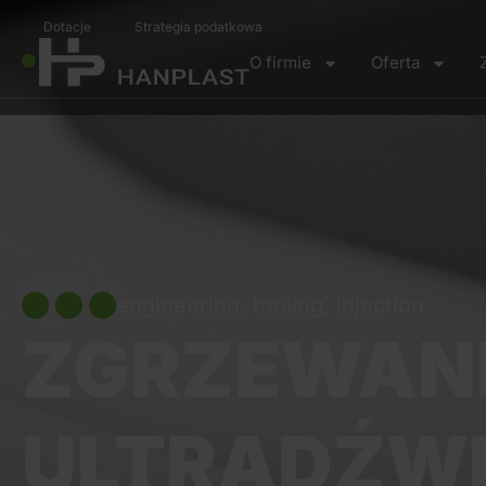
Dotacje
Strategia podatkowa
O firmie
Oferta
engineering, tooling, injection
ZGRZEWAN
ULTRADŹW