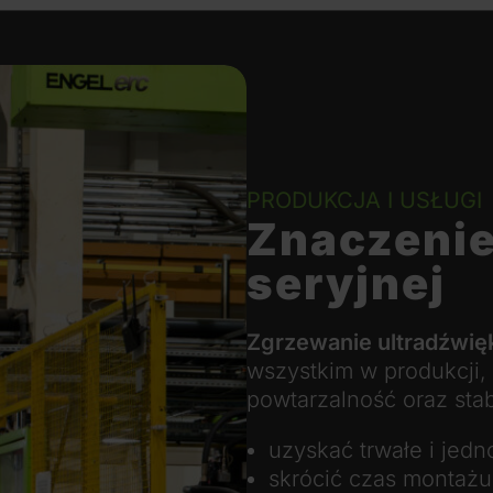
PRODUKCJA I USŁUGI
Znaczenie
seryjnej
Zgrzewanie ultradźwi
wszystkim w produkcji,
powtarzalność oraz sta
uzyskać trwałe i jed
skrócić czas montaż