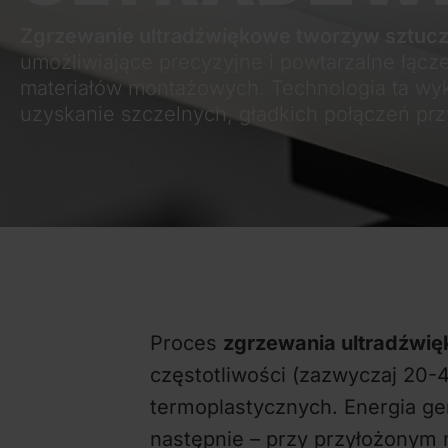
Zgrzewanie ultradźwiękowe tworzyw sztuc
umożliwiające precyzyjne i powtarzalne łącz
materiałów montażowych. Technologia ta wyk
uzyskanie szczelnych, gładkich połączeń prz
Proces
zgrzewania ultradźwi
częstotliwości (zazwyczaj 20-
termoplastycznych. Energia ge
następnie – przy przyłożonym 