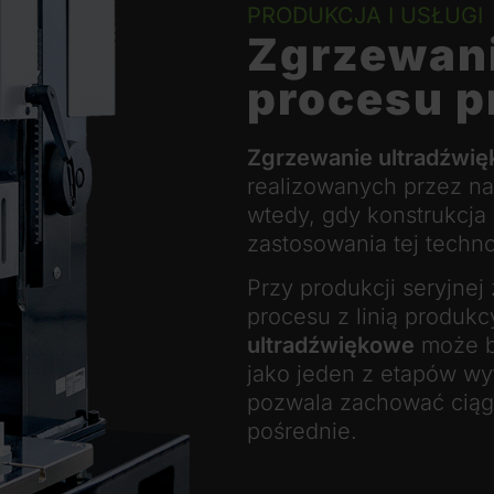
PRODUKCJA I USŁUGI
Zgrzewani
procesu p
Zgrzewanie ultradźwi
realizowanych przez na
wtedy, gdy konstrukcja
zastosowania tej techno
Przy produkcji seryjnej
procesu z linią produkc
ultradźwiękowe
może b
jako jeden z etapów w
pozwala zachować ciągł
pośrednie.