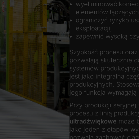
wyeliminować koniecz
elementów łączących
ograniczyć ryzyko us
eksploatacji,
zapewnić wysoką czy
Szybkość procesu oraz 
pozwalają skutecznie
systemów produkcyjnyc
jest jako integralna cz
produkcyjnych. Stosowa
jego funkcja wymagają z
Przy produkcji seryjnej
procesu z linią produkc
ultradźwiękowe
może b
jako jeden z etapów w
pozwala zachować ciągł