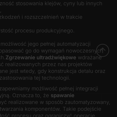
ność stosowania klejów, cyny lub innych
,
zkodzeń i rozszczelnień w trakcie
stość procesu produkcyjnego.
możliwość jego pełnej automatyzacji
 dopasować go do wymagań nowoczesnych
h.
Zgrzewanie ultradźwiękowe
wdrażane
ęść realizowanych przez nas projektów
ne jest wtedy, gdy konstrukcja detalu oraz
astosowania tej technologii.
 zapewniamy możliwość pełnej integracji
yjną. Oznacza to, że
spawanie
yć realizowane w sposób zautomatyzowany,
ytwarzania komponentów. Takie podejście
ość procesu oraz ograniczyć operacje