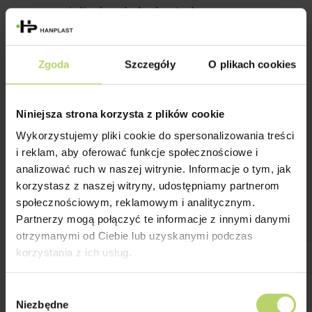
przewodził również ciepła i
elektryczności, dlatego innowacyjne
cechy nowego tworzywa spotkały się z
Zgoda
Szczegóły
O plikach cookies
ciepłym przyjęciem zwłaszcza w
przemyśle elektronicznym i
Niniejsza strona korzysta z plików cookie
motoryzacyjnym.
Wykorzystujemy pliki cookie do spersonalizowania treści
i reklam, aby oferować funkcje społecznościowe i
Ze względu na swoje właściwości
analizować ruch w naszej witrynie. Informacje o tym, jak
izolacyjne, bakelit szybko znalazł
korzystasz z naszej witryny, udostępniamy partnerom
zastosowanie w produkcji obudów
społecznościowym, reklamowym i analitycznym.
Partnerzy mogą połączyć te informacje z innymi danymi
telefonów, wtyczek, przełączników,
otrzymanymi od Ciebie lub uzyskanymi podczas
uchwytów garnków czy części
korzystania z ich usług.
samochodowych. Nieprzezroczysty,
twardy i niewrażliwy na wilgoć stał się
Wybór
Niezbędne
zgody