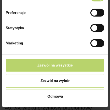
symbolem nowoczesności i wydajności
przemysłowej. Sukces bakelitu
Preferencje
zapoczątkował intensywne prace nad
kolejnymi rodzajami plastików, które miały
Statystyka
jeszcze lepiej odpowiadać na potrzeby
masowej produkcji i konsumpcji.
Marketing
Rozwój nowych tworzyw sztucznych
Po sukcesie bakelitu rozwój chemii
Zezwól na wszystkie
polimerów nabrał tempa. W laboratoriach
całego świata trwały intensywne prace
Zezwól na wybór
nad tworzeniem nowych materiałów
syntetycznych o coraz bardziej
Odmowa
zróżnicowanych właściwościach. Lata 30. i
40. XX wieku przyniosły przełomowe