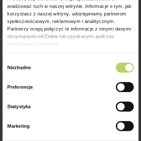
Cechuje się on wyższą odpornością na
analizować ruch w naszej witrynie. Informacje o tym, jak
korzystasz z naszej witryny, udostępniamy partnerom
pełzanie, lecz jego udarność i zdolność
społecznościowym, reklamowym i analitycznym.
tłumienia drgań są mniejsze niż w
Partnerzy mogą połączyć te informacje z innymi danymi
przypadku innych tworzyw. Takie
otrzymanymi od Ciebie lub uzyskanymi podczas
korzystania z ich usług.
właściwości są niezwykle pożądane m.in.
podczas obróbki mechanicznej na
Wybór
automatach tokarskich. Oprócz tego warto
Niezbędne
zgody
wspomnieć o wersji wzmocnionej
włóknami szklanymi (PA 6 GF30), która
Preferencje
charakteryzuje się zwiększoną
wytrzymałością mechaniczną i
Statystyka
sztywnością.
Marketing