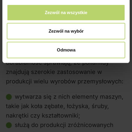
Zastosowanie poliamidu i
Zezwól na wszystkie
włókien PA
Zezwól na wybór
Cenne właściwości mechaniczne i
Odmowa
chemiczne oraz bardzo dobra
obrabialność sprawiają, że poliamidy
znajdują szerokie zastosowanie w
produkcji wielu wyrobów przemysłowych:
wytwarza się z nich elementy maszyn,
takie jak koła zębate, łożyska, śruby,
nakrętki czy kształtowniki;
służą do produkcji zróżnicowanych