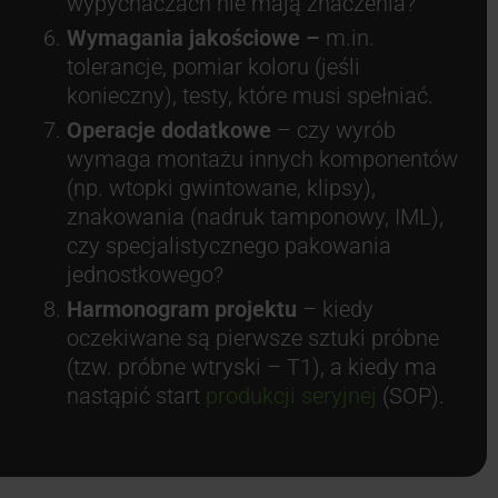
wypychaczach nie mają znaczenia?
Wymagania jakościowe –
m.in.
tolerancje, pomiar koloru (jeśli
konieczny), testy, które musi spełniać.
Operacje dodatkowe
– czy wyrób
wymaga montażu innych komponentów
(np. wtopki gwintowane, klipsy),
znakowania (nadruk tamponowy, IML),
czy specjalistycznego pakowania
jednostkowego?
Harmonogram projektu
– kiedy
oczekiwane są pierwsze sztuki próbne
(tzw. próbne wtryski – T1), a kiedy ma
nastąpić start
produkcji seryjnej
(SOP).