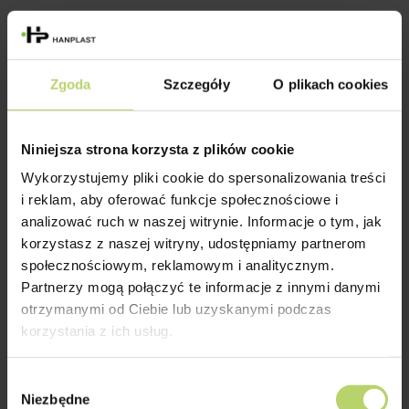
Zgoda
Szczegóły
O plikach cookies
Budżet i podział kosztów:
CAPEX vs OPEX
Niniejsza strona korzysta z plików cookie
Wykorzystujemy pliki cookie do spersonalizowania treści
i reklam, aby oferować funkcje społecznościowe i
Zrozumienie struktury kosztów w
analizować ruch w naszej witrynie. Informacje o tym, jak
przetwórstwie tworzyw pozwala na lepsze
korzystasz z naszej witryny, udostępniamy partnerom
społecznościowym, reklamowym i analitycznym.
zarządzanie budżetem przedsiębiorstwa.
Partnerzy mogą połączyć te informacje z innymi danymi
Proces finansowy dzieli się na dwie główne
otrzymanymi od Ciebie lub uzyskanymi podczas
fazy:
korzystania z ich usług.
Wybór
Koszty uruchomienia
Koszty produkcyjne
Niezbędne
zgody