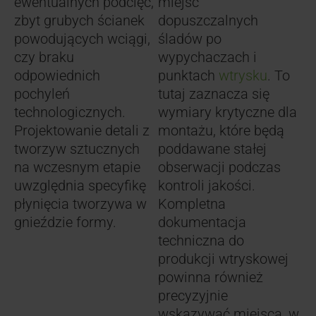
ewentualnych podcięć,
miejsc
zbyt grubych ścianek
dopuszczalnych
powodujących wciągi,
śladów po
czy braku
wypychaczach i
odpowiednich
punktach
wtrysku
. To
pochyleń
tutaj zaznacza się
technologicznych.
wymiary krytyczne dla
Projektowanie detali z
montażu, które będą
tworzyw sztucznych
poddawane stałej
na wczesnym etapie
obserwacji podczas
uwzględnia specyfikę
kontroli jakości.
płynięcia tworzywa w
Kompletna
gnieździe formy.
dokumentacja
techniczna do
produkcji wtryskowej
powinna również
precyzyjnie
wskazywać miejsca, w