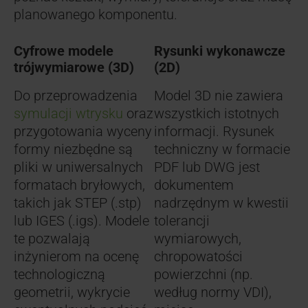
planowanego komponentu.
Cyfrowe modele
Rysunki wykonawcze
trójwymiarowe (3D)
(2D)
Do przeprowadzenia
Model 3D nie zawiera
symulacji wtrysku
oraz
wszystkich istotnych
przygotowania wyceny
informacji. Rysunek
formy niezbędne są
techniczny w formacie
pliki w uniwersalnych
PDF lub DWG jest
formatach bryłowych,
dokumentem
takich jak STEP (.stp)
nadrzędnym w kwestii
lub IGES (.igs). Modele
tolerancji
te pozwalają
wymiarowych,
inżynierom na ocenę
chropowatości
technologiczną
powierzchni (np.
geometrii, wykrycie
według normy VDI),