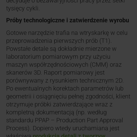
decyduje o bezawaryjności pracy przez setki
tysięcy cykli.
Próby technologiczne i zatwierdzenie wyrobu
Gotowe narzędzie trafia na wtryskarkę w celu
przeprowadzenia pierwszych prób (T1).
Powstałe detale są dokładnie mierzone w
laboratorium pomiarowym przy użyciu
maszyn współrzędnościowych (CMM) oraz
skanerów 3D. Raport pomiarowy jest
porównywany z rysunkiem technicznym 2D.
Po ewentualnych korektach parametrów lub
geometrii i osiągnięciu pełnej zgodności, klient
otrzymuje próbki zatwierdzające wraz z
kompletną dokumentacją (np. według
standardu PPAP – Production Part Approval
Process). Dopiero wtedy uruchamiana jest
właściwa
produkcja detali z tworzyw